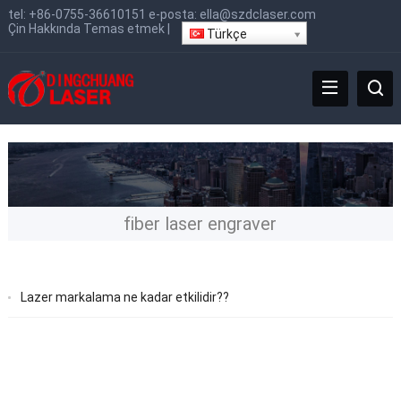
tel:
+86-0755-36610151
e-posta:
ella@szdclaser.com
Çin
Hakkında
Temas etmek
|
Türkçe
fiber laser engraver
Lazer markalama ne kadar etkilidir??