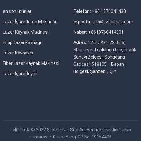
en son ürünler
Telefon:
+86 13760414301
Lazer İşaretleme Makinesi
e-posta:
ella@szdclaser.com
Lazer Kaynak Makinesi
Naber:
+8613760414301
El tipi lazer kaynağı
Adres
: 12inci Kat, 22 Bina,
Shapuwei Topluluğu Girişimcilik
Lazer Kaynakçı
Sanayi Bölgesi, Songgang
Fiber Lazer Kaynak Makinesi
Caddesi, 518105，Baoan
Bölgesi, Şenzen，Çin
Lazer İşaretleyici
Telif hakkı © 2022
Şirketinizin Site Adı
Her hakkı saklıdır. vaka
numarası：
Guangdong ICP No. 19154496