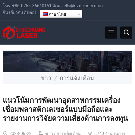
โทร:
+86-0755-36610151
อีเมล:
ella@szdclaser.com
จีน
เกี่ยวกับ
ติดต่อ
|
ภาษาไทย
ข่าว
การแจ้งเตือน
แนวโน้มการพัฒนาอุตสาหกรรมเครื่อง
เชื่อมพลาสติกเลเซอร์แบบมือถือและ
รายงานการวิจัยความเสี่ยงด้านการลงทุน
2023-06-28
ข่าว
/
การแจ้งเตือน
5740 จำนวนการ