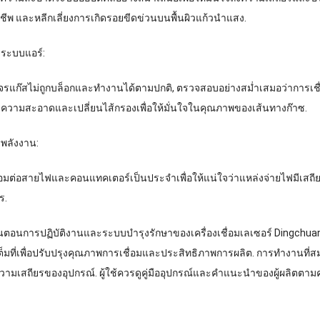
พ และหลีกเลี่ยงการเกิดรอยขีดข่วนบนพื้นผิวแก้วนำแสง.
าระบบแอร์:
รแก๊สไม่ถูกบล็อกและทำงานได้ตามปกติ, ตรวจสอบอย่างสม่ำเสมอว่าการเชื่อม
ทำความสะอาดและเปลี่ยนไส้กรองเพื่อให้มั่นใจในคุณภาพของเส้นทางก๊าซ.
าพลังงาน:
มต่อสายไฟและคอนแทคเตอร์เป็นประจำเพื่อให้แน่ใจว่าแหล่งจ่ายไฟมีเสถียรภ
ร.
้นตอนการปฏิบัติงานและระบบบำรุงรักษาของเครื่องเชื่อมเลเซอร์ Dingchua
งเต็มที่เพื่อปรับปรุงคุณภาพการเชื่อมและประสิทธิภาพการผลิต. การทำงา
ามเสถียรของอุปกรณ์. ผู้ใช้ควรดูคู่มืออุปกรณ์และคำแนะนำของผู้ผลิตต