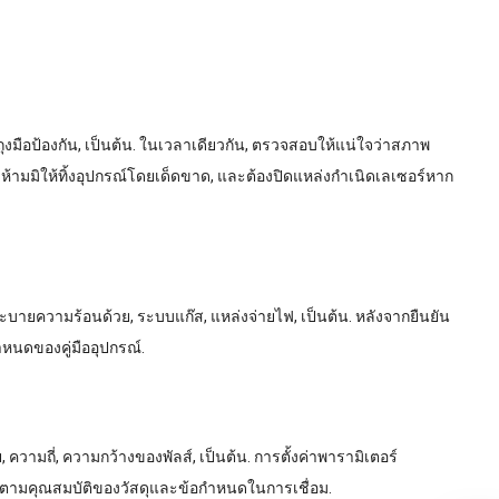
ถุงมือป้องกัน, เป็นต้น. ในเวลาเดียวกัน, ตรวจสอบให้แน่ใจว่าสภาพ
มมิให้ทิ้งอุปกรณ์โดยเด็ดขาด, และต้องปิดแหล่งกำเนิดเลเซอร์หาก
ระบายความร้อนด้วย, ระบบแก๊ส, แหล่งจ่ายไฟ, เป็นต้น. หลังจากยืนยัน
ำหนดของคู่มืออุปกรณ์.
วามถี่, ความกว้างของพัลส์, เป็นต้น. การตั้งค่าพารามิเตอร์
นตามคุณสมบัติของวัสดุและข้อกำหนดในการเชื่อม.