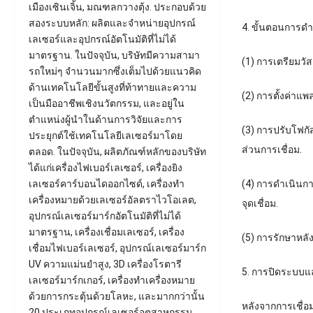
เมืองเซินเจิ้น, มณฑลกวางตุ้ง. ประกอบด้วย
สองระบบหลัก: ผลิตและจำหน่ายอุปกรณ์
4. ขั้นตอนการดำ
เลเซอร์และอุปกรณ์อัตโนมัติที่ไม่ได้
มาตรฐาน. ในปัจจุบัน, บริษัทมีความสามา
(1) การเตรียมวัส
รถใหม่ๆ จำนวนมากซึ่งเต็มไปด้วยแนวคิด
ด้านเทคโนโลยีขั้นสูงที่ท้าทายและความ
(2) การตั้งค่า
เป็นมืออาชีพเชิงนวัตกรรม, และอยู่ใน
ตำแหน่งผู้นำในด้านการวิจัยและการ
(3) การปรับโฟกั
ประยุกต์ใช้เทคโนโลยีเลเซอร์มาโดย
ส่วนการเชื่อม.
ตลอด. ในปัจจุบัน, ผลิตภัณฑ์หลักของบริษัท
ได้แก่เครื่องไฟเบอร์เลเซอร์, เครื่องยิง
(4) การดำเนินกา
เลเซอร์คาร์บอนไดออกไซด์, เครื่องทำ
เครื่องหมายด้วยเลเซอร์อัลตราไวโอเลต,
จุดเชื่อม.
อุปกรณ์เลเซอร์มาร์กอัตโนมัติที่ไม่ได้
มาตรฐาน, เครื่องเชื่อมเลเซอร์, เครื่อง
(5) การรักษาหลั
เชื่อมไฟเบอร์เลเซอร์, อุปกรณ์เลเซอร์มาร์ก
UV ความแม่นยำสูง, 3D เครื่องโรตารี
5. การปิดระบบแ
เลเซอร์มาร์กเกอร์, เครื่องทำเครื่องหมาย
ด้วยการกระตุ้นด้วยโลหะ, และมากกว่านั้น
หลังจากการเชื่อ
20 ประเภทอุปกรณ์เลเซอร์อุตสาหกรรม